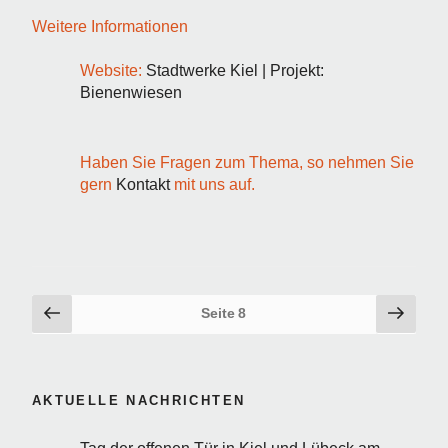
Weitere Informationen
Website:
Stadtwerke Kiel | Projekt:
Bienenwiesen
Haben Sie Fragen zum Thema, so nehmen Sie
gern
Kontakt
mit uns auf.
Seitennummerierung
Vorherige
Näch
Seite
8
Seite
Seite
der
Beiträge
AKTUELLE NACHRICHTEN