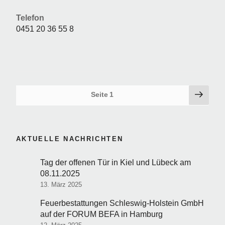
Telefon
0451 20 36 55 8
Seitennummerierung
Näch
Seite
1
Seite
der
Beiträge
AKTUELLE NACHRICHTEN
Tag der offenen Tür in Kiel und Lübeck am
08.11.2025
13. März 2025
Feuerbestattungen Schleswig-Holstein GmbH
auf der FORUM BEFA in Hamburg