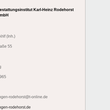
estattungsinstitut Karl-Heinz Rodehorst
mbH
hlf (Inh.)
raße 55
g
965
ngen-rodehorst@t-online.de
ngen-rodehorst.de