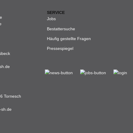
SERVICE
de
Jobs
e
Bestattersuche
Häufig gestellte Fragen
Pressespiegel
Lübeck
sh.de
36 Tornesch
-sh.de