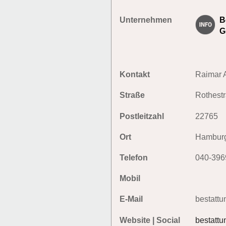
Unternehmen
B
G
Kontakt
Raimar A
Straße
Rothest
Postleitzahl
22765
Ort
Hambur
Telefon
040-396
Mobil
E-Mail
bestattu
Website | Social
bestattu